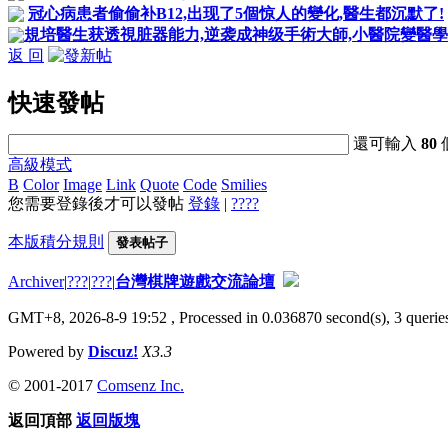
冠心病患者偷偷补B12,出现了5個惊人的變化,醫生都沉默了!
規培醫生获透視脏器能力,逆袭成神级手術大師,小醫院變醫學
返 回
快速發帖
還可輸入
80
高級模式
B
Color
Image
Link
Quote
Code
Smilies
您需要登錄後才可以發帖
登錄
|
????
本版積分規則
發表帖子
Archiver
|
???
|
???
|
台灣棋牌遊戲交流論壇
GMT+8, 2026-8-9 19:52
, Processed in 0.036870 second(s), 3 queries
Powered by
Discuz!
X3.3
© 2001-2017
Comsenz Inc.
返回頂部
返回版塊