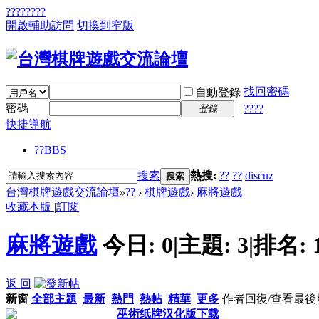
????
????
開啟輔助訪問
切換到窄版
找回密碼
自動登錄
密碼
????
登錄
快捷導航
??
BBS
搜索
熱搜:
??
??
discuz
搜索
台灣棋牌遊戲交流論壇
»
??
›
棋牌遊戲
›
麻將遊戲
收藏本版
|
訂閱
麻將遊戲
今日:
0
|
主題:
3
|
排名:
返 回
新窗
全部主題
最新
熱門
熱帖
精華
更多
作者
回復/查看
最後
巫術纸牌汉化版下载