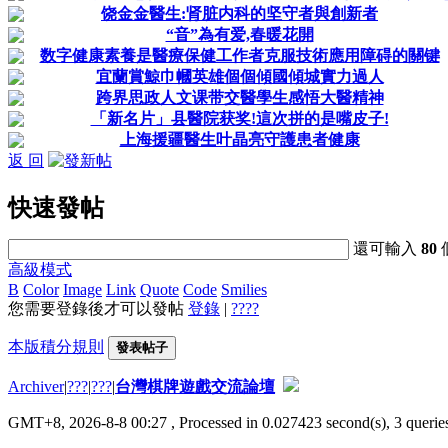
饶金金醫生:肾脏内科的坚守者與創新者
“音”為有爱,春暖花開
数字健康素養是醫療保健工作者克服技術應用障碍的關键
宜蘭賞鯨巾幗英雄個個傾國傾城實力過人
跨界思政人文课带交醫學生感悟大醫精神
「新名片」县醫院获奖!這次拼的是嘴皮子!
上海援疆醫生叶晶亮守護患者健康
返 回
快速發帖
還可輸入
80
高級模式
B
Color
Image
Link
Quote
Code
Smilies
您需要登錄後才可以發帖
登錄
|
????
本版積分規則
發表帖子
Archiver
|
???
|
???
|
台灣棋牌遊戲交流論壇
GMT+8, 2026-8-8 00:27
, Processed in 0.027423 second(s), 3 queries