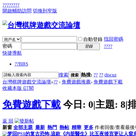
????
????
開啟輔助訪問
切換到窄版
找回密碼
自動登錄
密碼
????
登錄
快捷導航
??
BBS
搜索
熱搜:
??
??
discuz
搜索
台灣棋牌遊戲交流論壇
»
??
›
免費遊戲推薦
›
免費遊戲下載
收藏本版
|
訂閱
免費遊戲下載
今日:
0
|
主題:
8
|
排
返 回
新窗
全部主題
最新
熱門
熱帖
精華
更多
作者
回復/查看
最後
梦回PS1的复古恐怖,這款《内脏醫生》比五夜後宫更让人窒